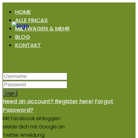
HOME
ALLE FINCAS
MIETWAGEN & MEHR
BLOG
KONTAKT
Login
Login
Need an account? Register here!
Forgot
Password?
Mit Facebook einloggen
Melde dich mit Google an
Twitter Ameldung