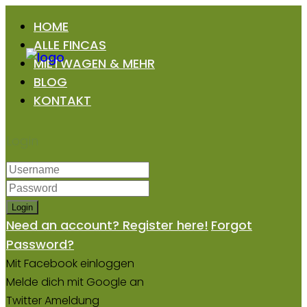
HOME
ALLE FINCAS
MIETWAGEN & MEHR
BLOG
KONTAKT
Login
Login
Need an account? Register here!
Forgot
Password?
Mit Facebook einloggen
Melde dich mit Google an
Twitter Ameldung