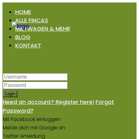
HOME
ALLE FINCAS
MIETWAGEN & MEHR
BLOG
KONTAKT
Login
Login
Need an account? Register here!
Forgot
Password?
Mit Facebook einloggen
Melde dich mit Google an
Twitter Ameldung