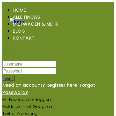
HOME
ALLE FINCAS
MIETWAGEN & MEHR
BLOG
KONTAKT
Login
Login
Need an account? Register here!
Forgot
Password?
Mit Facebook einloggen
Melde dich mit Google an
Twitter Ameldung