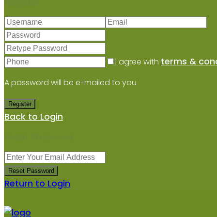
Register
terms & cond
I agree with
A password will be e-mailed to you
Register
Back to Login
Reset Password
Reset Password
Return to Login