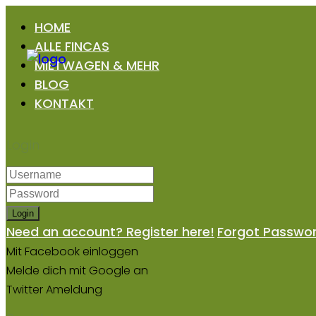
HOME
ALLE FINCAS
MIETWAGEN & MEHR
BLOG
KONTAKT
Login
Login
Need an account? Register here!
Forgot Passwo
Mit Facebook einloggen
Melde dich mit Google an
Twitter Ameldung