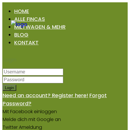
HOME
ALLE FINCAS
MIETWAGEN & MEHR
BLOG
KONTAKT
Login
Login
Need an account? Register here!
Forgot
Password?
Mit Facebook einloggen
Melde dich mit Google an
Twitter Ameldung