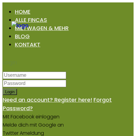
HOME
ALLE FINCAS
MIETWAGEN & MEHR
BLOG
KONTAKT
Login
Login
Need an account? Register here!
Forgot
Password?
Mit Facebook einloggen
Melde dich mit Google an
Twitter Ameldung