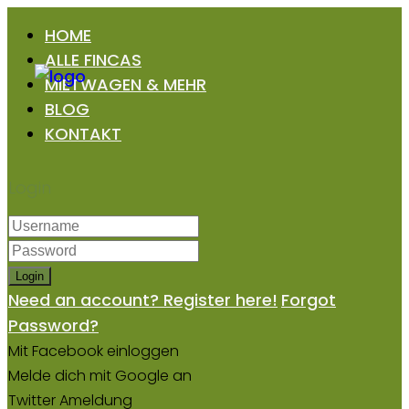
HOME
ALLE FINCAS
MIETWAGEN & MEHR
BLOG
KONTAKT
Login
Login
Need an account? Register here!
Forgot
Password?
Mit Facebook einloggen
Melde dich mit Google an
Twitter Ameldung