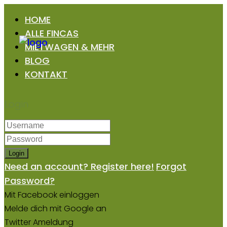
HOME
ALLE FINCAS
MIETWAGEN & MEHR
BLOG
KONTAKT
Login
Login
Need an account? Register here!
Forgot
Password?
Mit Facebook einloggen
Melde dich mit Google an
Twitter Ameldung