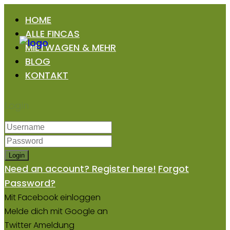
HOME
ALLE FINCAS
MIETWAGEN & MEHR
BLOG
KONTAKT
Login
Login
Need an account? Register here!
Forgot
Password?
Mit Facebook einloggen
Melde dich mit Google an
Twitter Ameldung