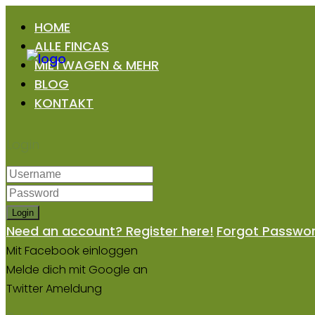
HOME
ALLE FINCAS
MIETWAGEN & MEHR
BLOG
KONTAKT
Login
Login
Need an account? Register here!
Forgot Passwo
Mit Facebook einloggen
Melde dich mit Google an
Twitter Ameldung