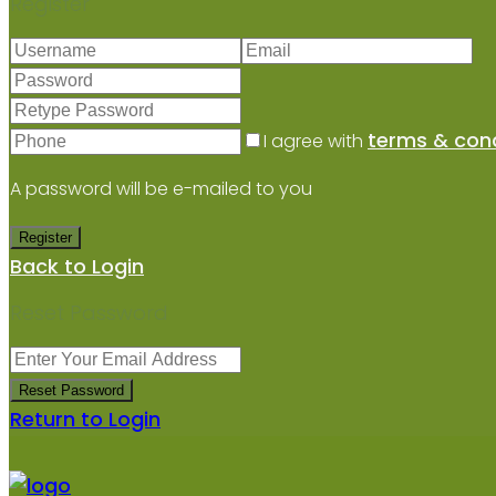
Register
terms & cond
I agree with
A password will be e-mailed to you
Register
Back to Login
Reset Password
Reset Password
Return to Login