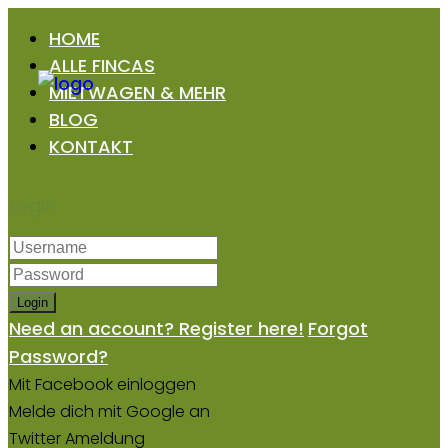
HOME
ALLE FINCAS
MIETWAGEN & MEHR
BLOG
KONTAKT
Login
Login
Need an account? Register here!
Forgot
Password?
Mit Facebook einloggen
Melde dich mit Google an
Twitter Ameldung