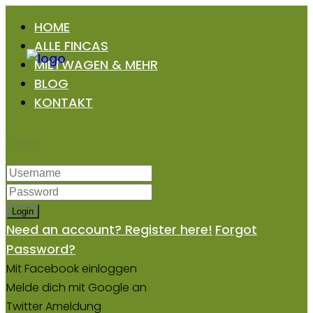
HOME
ALLE FINCAS
MIETWAGEN & MEHR
BLOG
KONTAKT
Login
Login
Need an account? Register here!
Forgot
Password?
Mit Facebook einloggen
Melde dich mit Google an
Twitter Ameldung