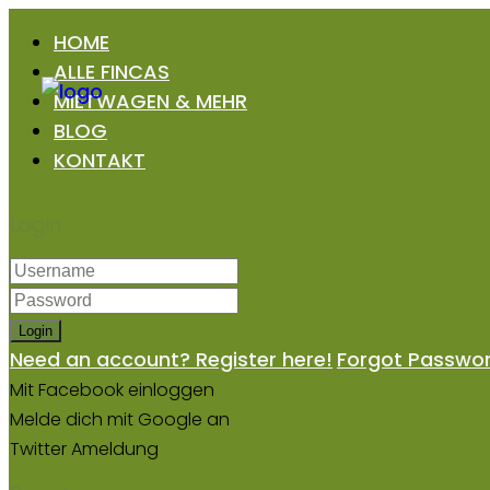
HOME
ALLE FINCAS
MIETWAGEN & MEHR
BLOG
KONTAKT
Login
Login
Need an account? Register here!
Forgot Passwo
Mit Facebook einloggen
Melde dich mit Google an
Twitter Ameldung