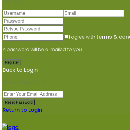
Register
terms & cond
I agree with
A password will be e-mailed to you
Register
Back to Login
Reset Password
Reset Password
Return to Login