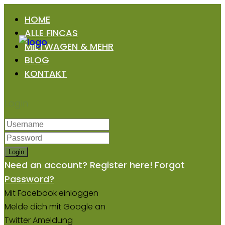
HOME
ALLE FINCAS
MIETWAGEN & MEHR
BLOG
KONTAKT
Login
Login
Need an account? Register here!
Forgot
Password?
Mit Facebook einloggen
Melde dich mit Google an
Twitter Ameldung