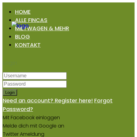
HOME
ALLE FINCAS
MIETWAGEN & MEHR
BLOG
KONTAKT
Login
Login
Need an account? Register here!
Forgot
Password?
Mit Facebook einloggen
Melde dich mit Google an
Twitter Ameldung