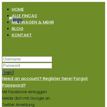
HOME
ALLE FINCAS
MIETWAGEN & MEHR
BLOG
KONTAKT
Login
Login
Need an account? Register here!
Forgot
Password?
Mit Facebook einloggen
Melde dich mit Google an
Twitter Ameldung