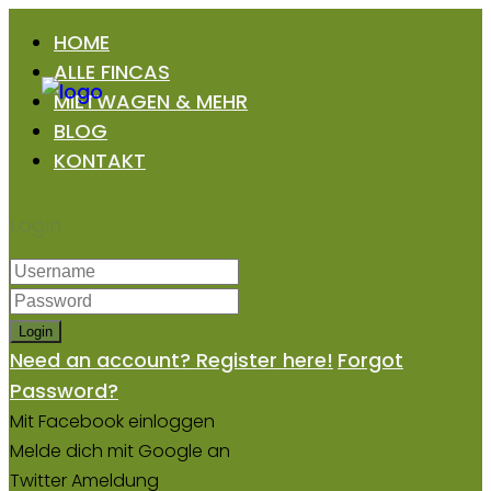
HOME
ALLE FINCAS
MIETWAGEN & MEHR
BLOG
KONTAKT
Login
Login
Need an account? Register here!
Forgot
Password?
Mit Facebook einloggen
Melde dich mit Google an
Twitter Ameldung