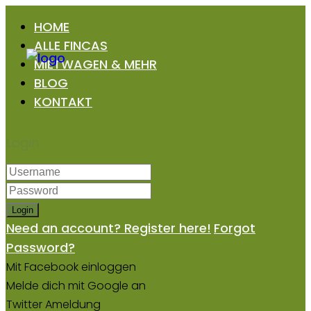
HOME
ALLE FINCAS
MIETWAGEN & MEHR
BLOG
KONTAKT
Login
Login
Need an account? Register here!
Forgot
Password?
Mit Facebook einloggen
Melde dich mit Google an
Twitter Ameldung