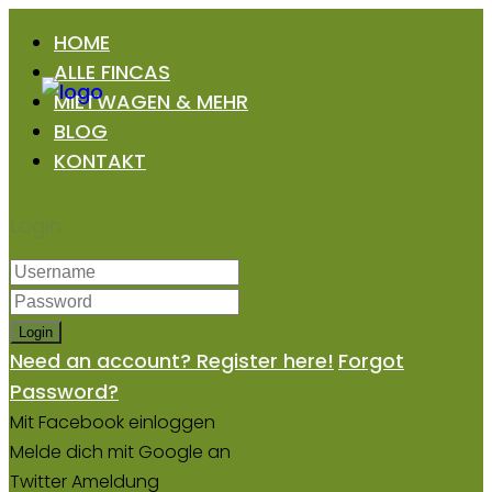
HOME
ALLE FINCAS
MIETWAGEN & MEHR
BLOG
KONTAKT
Login
Login
Need an account? Register here!
Forgot
Password?
Mit Facebook einloggen
Melde dich mit Google an
Twitter Ameldung