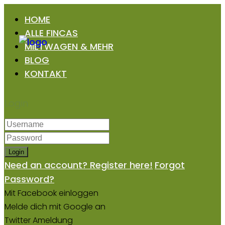
HOME
ALLE FINCAS
MIETWAGEN & MEHR
BLOG
KONTAKT
Login
Login
Need an account? Register here!
Forgot
Password?
Mit Facebook einloggen
Melde dich mit Google an
Twitter Ameldung