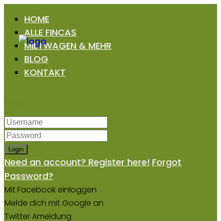
HOME
ALLE FINCAS
MIETWAGEN & MEHR
BLOG
KONTAKT
Login
Login
Need an account? Register here!
Forgot
Password?
Mit Facebook einloggen
Melde dich mit Google an
Twitter Ameldung