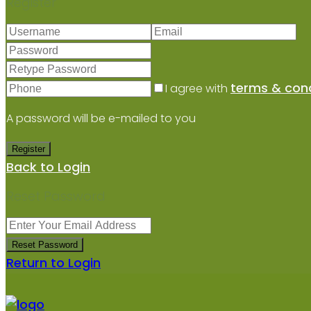
Register
terms & cond
I agree with
A password will be e-mailed to you
Register
Back to Login
Reset Password
Reset Password
Return to Login