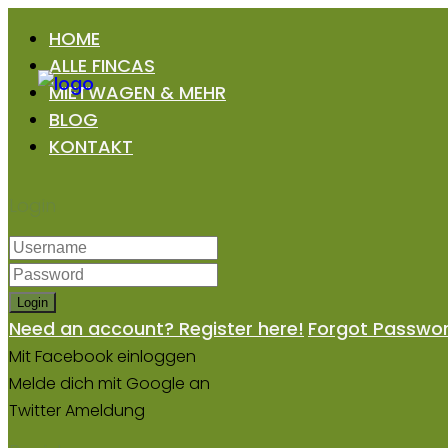
HOME
ALLE FINCAS
MIETWAGEN & MEHR
BLOG
KONTAKT
Login
Login
Need an account? Register here!
Forgot Passwo
Mit Facebook einloggen
Melde dich mit Google an
Twitter Ameldung