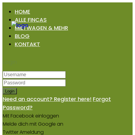
HOME
ALLE FINCAS
MIETWAGEN & MEHR
BLOG
KONTAKT
Login
Login
Need an account? Register here!
Forgot
Password?
Mit Facebook einloggen
Melde dich mit Google an
Twitter Ameldung