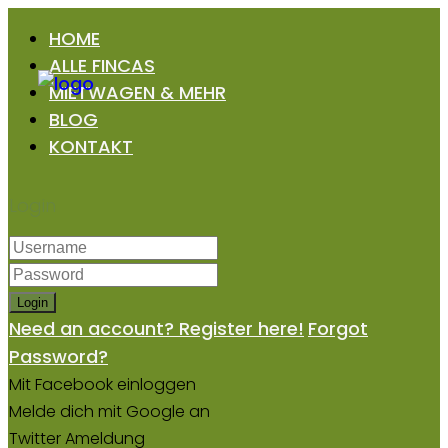
HOME
ALLE FINCAS
MIETWAGEN & MEHR
BLOG
KONTAKT
Login
Login
Need an account? Register here!
Forgot
Password?
Mit Facebook einloggen
Melde dich mit Google an
Twitter Ameldung