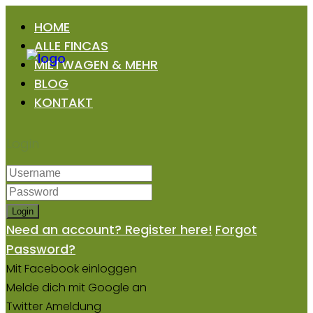
HOME
ALLE FINCAS
MIETWAGEN & MEHR
BLOG
KONTAKT
Login
Login
Need an account? Register here!
Forgot
Password?
Mit Facebook einloggen
Melde dich mit Google an
Twitter Ameldung