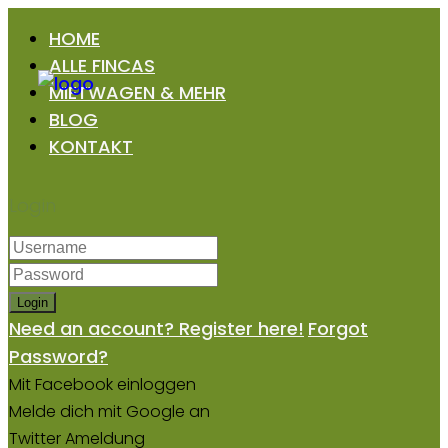
HOME
ALLE FINCAS
MIETWAGEN & MEHR
BLOG
KONTAKT
Login
Login
Need an account? Register here!
Forgot
Password?
Mit Facebook einloggen
Melde dich mit Google an
Twitter Ameldung