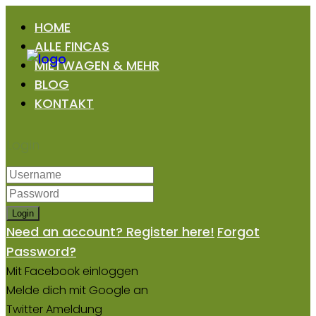
HOME
ALLE FINCAS
MIETWAGEN & MEHR
BLOG
KONTAKT
Login
Login
Need an account? Register here!
Forgot
Password?
Mit Facebook einloggen
Melde dich mit Google an
Twitter Ameldung