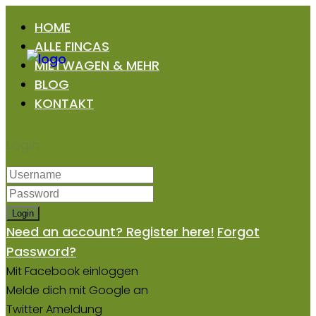
HOME
ALLE FINCAS
MIETWAGEN & MEHR
BLOG
KONTAKT
Login
Login
Need an account? Register here!
Forgot
Password?
Mit Facebook einloggen
Melde dich mit Google an
Twitter Ameldung