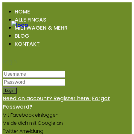
HOME
ALLE FINCAS
MIETWAGEN & MEHR
BLOG
KONTAKT
Login
Login
Need an account? Register here!
Forgot
Password?
Mit Facebook einloggen
Melde dich mit Google an
Twitter Ameldung