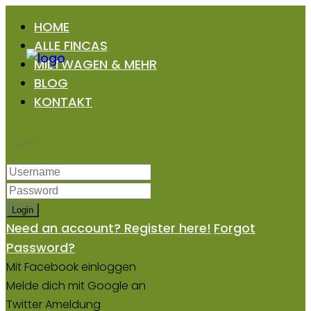
HOME
ALLE FINCAS
MIETWAGEN & MEHR
BLOG
KONTAKT
Login
Login
Need an account? Register here!
Forgot
Password?
Mit Facebook einloggen
Melde dich mit Google an
Twitter Ameldung