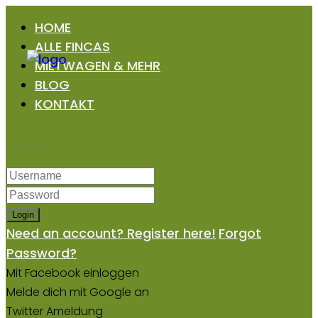
HOME
ALLE FINCAS
MIETWAGEN & MEHR
BLOG
KONTAKT
Login
Login
Need an account? Register here!
Forgot
Password?
Mit Facebook einloggen
Melde dich mit Google an
Twitter Ameldung