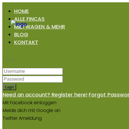
HOME
ALLE FINCAS
MIETWAGEN & MEHR
BLOG
KONTAKT
Login
Login
Need an account? Register here!
Forgot Passwo
Mit Facebook einloggen
Melde dich mit Google an
Twitter Ameldung