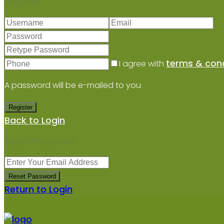
Register
terms & cond
I agree with
A password will be e-mailed to you
Register
Back to Login
Reset Password
Reset Password
Return to Login