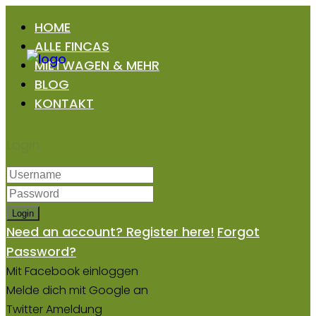
HOME
ALLE FINCAS
MIETWAGEN & MEHR
BLOG
KONTAKT
Login
Login
Need an account? Register here!
Forgot
Password?
Mit Facebook einloggen
Melde dich mit Google an
Twitter Ameldung