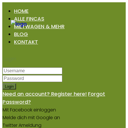
HOME
ALLE FINCAS
MIETWAGEN & MEHR
BLOG
KONTAKT
Login
Login
Need an account? Register here!
Forgot
Password?
Mit Facebook einloggen
Melde dich mit Google an
Twitter Ameldung