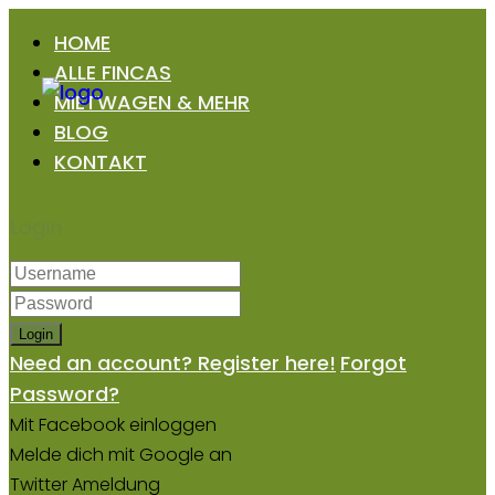
HOME
ALLE FINCAS
MIETWAGEN & MEHR
BLOG
KONTAKT
Login
Login
Need an account? Register here!
Forgot
Password?
Mit Facebook einloggen
Melde dich mit Google an
Twitter Ameldung