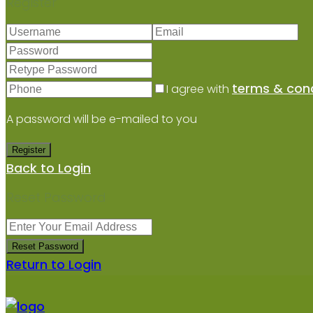
Register
terms & cond
I agree with
A password will be e-mailed to you
Register
Back to Login
Reset Password
Reset Password
Return to Login