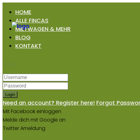
HOME
ALLE FINCAS
MIETWAGEN & MEHR
BLOG
KONTAKT
Login
Login
Need an account? Register here!
Forgot Passwo
Mit Facebook einloggen
Melde dich mit Google an
Twitter Ameldung