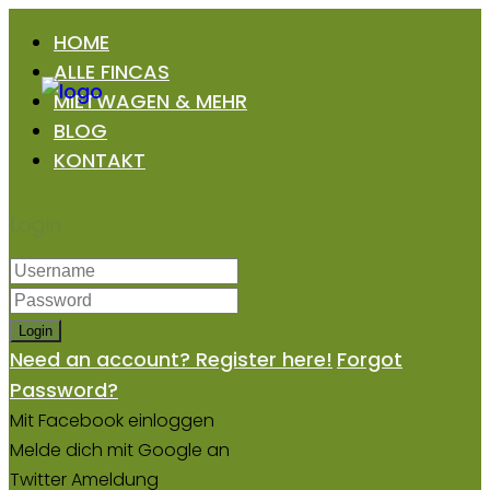
HOME
ALLE FINCAS
MIETWAGEN & MEHR
BLOG
KONTAKT
Login
Login
Need an account? Register here!
Forgot
Password?
Mit Facebook einloggen
Melde dich mit Google an
Twitter Ameldung