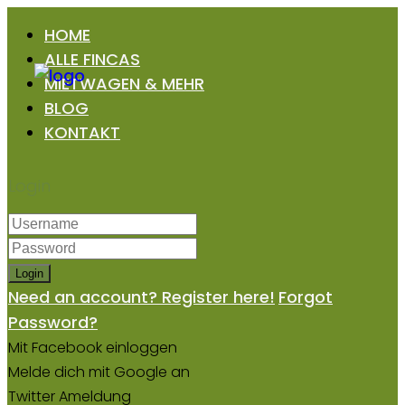
HOME
ALLE FINCAS
MIETWAGEN & MEHR
BLOG
KONTAKT
Login
Login
Need an account? Register here!
Forgot
Password?
Mit Facebook einloggen
Melde dich mit Google an
Twitter Ameldung