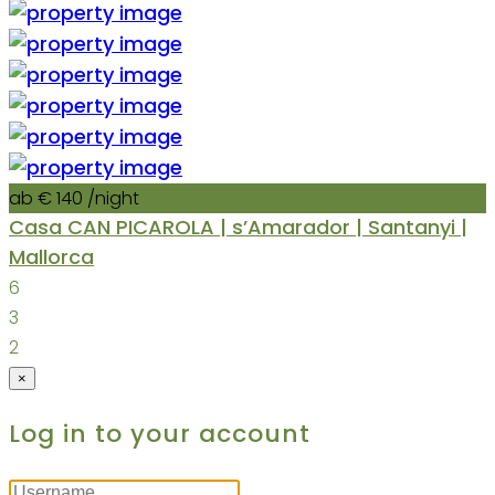
ab € 140
/night
Casa CAN PICAROLA | s’Amarador | Santanyi |
Mallorca
6
3
2
×
Log in to your account