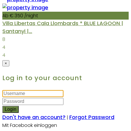
Ab € 350
/night
Villa Libertas Cala Llombards * BLUE LAGOON |
Santanyi |...
8
4
4
×
Log in to your account
Login
Don't have an account?
Forgot Password
|
Mit Facebook einloggen