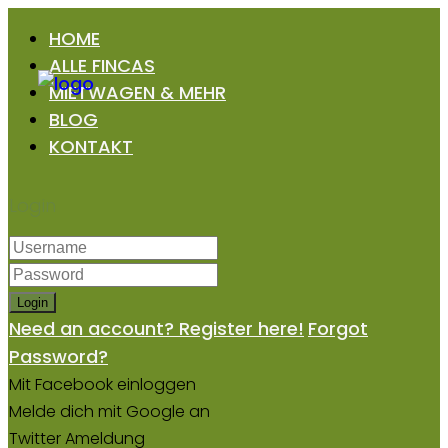
HOME
ALLE FINCAS
MIETWAGEN & MEHR
BLOG
KONTAKT
Login
Login
Need an account? Register here!
Forgot
Password?
Mit Facebook einloggen
Melde dich mit Google an
Twitter Ameldung