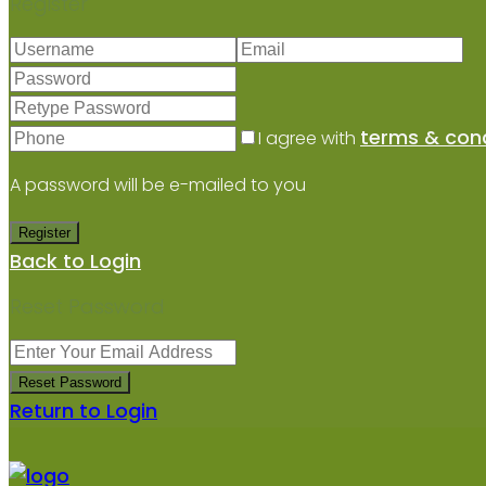
Register
terms & cond
I agree with
A password will be e-mailed to you
Register
Back to Login
Reset Password
Reset Password
Return to Login