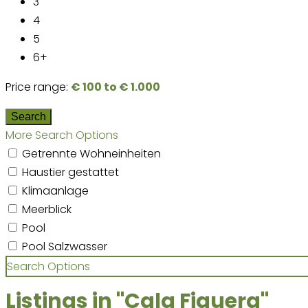
3
4
5
6+
Price range:
€ 100 to € 1.000
More Search Options
Getrennte Wohneinheiten
Haustier gestattet
Klimaanlage
Meerblick
Pool
Pool Salzwasser
Search Options
Listings in "Cala Figuera"