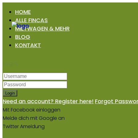
HOME
ALLE FINCAS
MIETWAGEN & MEHR
BLOG
KONTAKT
Login
Login
Need an account? Register here!
Forgot Passwo
Mit Facebook einloggen
Melde dich mit Google an
Twitter Ameldung